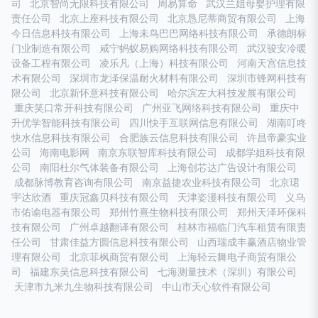
司
北京智尚无限科技有限公司
周易算命
武汉兰姐母婴护理有限
责任公司
北京上座科技有限公司
北京恳尼蒂商贸有限公司
上海
今日信息科技有限公司
上海未鸟巴巴网络科技有限公司
承德朗标
门业制造有限公司
咸宁蚂蚁易购网络科技有限公司
武汉骏安冷暖
设备工程有限公司
凌乐凡（上海）科技有限公司
河南天宫信息技
术有限公司
深圳市龙泽保温耐火材料有限公司
深圳市锋网科技有
限公司
北京新怀意科技有限公司
哈尔滨左大科技发展有限公司
重庆笑口常开科技有限公司
广州亚飞网络科技有限公司
重庆中
升优学智能科技有限公司
四川快手互联网信息有限公司
湖南叮咚
快水信息科技有限公司
合肥族云信息科技有限公司
许昌帝豪实业
公司
海南电影网
南京东联智库科技有限公司
成都学姐科技有限
公司
南阳杜尔气体装备有限公司
上海创芯达广告设计有限公司
成都脉博教育咨询有限公司
南京益捷农业科技有限公司
北京珺
宇达欣酒
重庆冠鑫贝科技有限公司
天津姿漫科技有限公司
义乌
市佑谕电器有限公司
郑州竹熹生物科技有限公司
郑州天泽环保科
技有限公司
广州卓越翻译有限公司
桂林市福临门汽车租赁有限责
任公司
甘肃佳益方圆信息科技有限公司
山西瑞成丰赢酒店物业管
理有限公司
北京菲枫商贸有限公司
上海轻云舞电子商贸有限公
司
福建东吴信息科技有限公司
七海测量技术（深圳）有限公司
天津市九米九生物科技有限公司
中山市天心软件有限公司